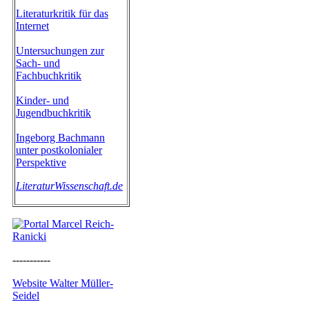
Literaturkritik für das
Internet
Untersuchungen zur
Sach- und
Fachbuchkritik
Kinder- und
Jugendbuchkritik
Ingeborg Bachmann
unter postkolonialer
Perspektive
LiteraturWissenschaft.de
-----------
Website Walter Müller-
Seidel